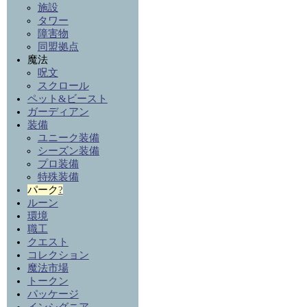
施設
タワー
障害物
同盟拠点
魔法
呪文
スクロール
ペット&ビースト
ガーディアン
装備
ユニーク装備
シーズン装備
プロ装備
特殊装備
パーク
?
ルーン
環境
職工
クエスト
コレクション
魔法市場
トークン
パッケージ