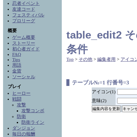
忍者イベント
友達コード
フェスティバル
プロリーグ
概要
table_edi
ゲーム概要
ストーリー
条件
初心者ガイド
FAQ
Top
>
その他
>
編集者用
>
アイコ
Tips
用語
金貨
ソーシャル
テーブル№=1 行番号=3
プレイ
アイコン(1)
ヒーロー
戦闘
意味(2)
攻撃
攻撃コンボ
防衛
防衛ライン
ダンジョン
毎日の報酬