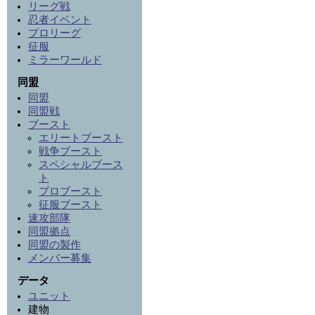
リーグ戦
忍者イベント
プロリーグ
征服
ミラーワールド
同盟
同盟
同盟戦
ブースト
エリートブースト
戦争ブースト
スペシャルブース
ト
プロブースト
征服ブースト
速攻部隊
同盟拠点
同盟の製作
メンバー募集
データ
ユニット
建物