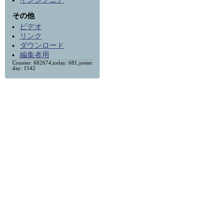
インシグニア
その他
ビデオ
リンク
ダウンロード
編集者用
Counter: 682674,today: 681,yester
day: 1542