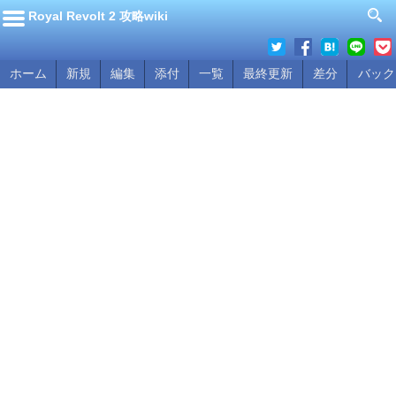
Royal Revolt 2 攻略wiki
ホーム
新規
編集
添付
一覧
最終更新
差分
バック