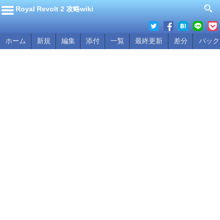
Royal Revolt 2 攻略wiki
ホーム
新規
編集
添付
一覧
最終更新
差分
バック