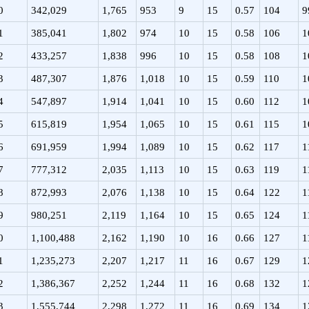
0
342,029
1,765
953
9
15
0.57
104
9
1
385,041
1,802
974
10
15
0.58
106
1
2
433,257
1,838
996
10
15
0.58
108
1
3
487,307
1,876
1,018
10
15
0.59
110
1
4
547,897
1,914
1,041
10
15
0.60
112
1
5
615,819
1,954
1,065
10
15
0.61
115
1
6
691,959
1,994
1,089
10
15
0.62
117
1
7
777,312
2,035
1,113
10
15
0.63
119
1
8
872,993
2,076
1,138
10
15
0.64
122
1
9
980,251
2,119
1,164
10
15
0.65
124
1
0
1,100,488
2,162
1,190
10
16
0.66
127
1
1
1,235,273
2,207
1,217
11
16
0.67
129
1
2
1,386,367
2,252
1,244
11
16
0.68
132
1
3
1,555,744
2,298
1,272
11
16
0.69
134
1