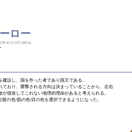
ヒーロー
4 00:45:52 JST (881d)
ー
を建設し、国を作った者であり国王である。
れており、襲撃される方向は決まっていることから、左右
敵が侵攻してこれない地理的理由があると考えられる。
性別/髪の色/肌の色/目の色を選択できるようになった。