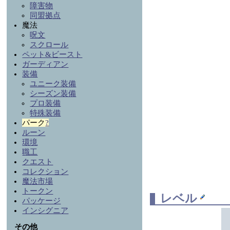
障害物
同盟拠点
魔法
呪文
スクロール
ペット&ビースト
ガーディアン
装備
ユニーク装備
シーズン装備
プロ装備
特殊装備
パーク
?
ルーン
環境
職工
クエスト
コレクション
魔法市場
トークン
レベル
パッケージ
インシグニア
その他