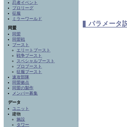
忍者イベント
プロリーグ
征服
ミラーワールド
パラメータ
同盟
同盟
同盟戦
ブースト
エリートブースト
戦争ブースト
スペシャルブースト
プロブースト
征服ブースト
速攻部隊
同盟拠点
同盟の製作
メンバー募集
データ
ユニット
建物
施設
タワー