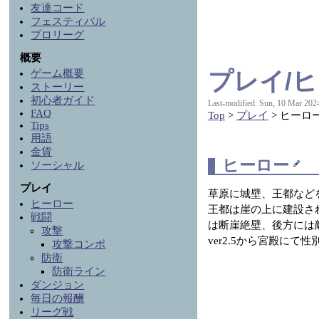
友達コード
フェスティバル
プロリーグ
概要
プレイ/
ゲーム概要
ストーリー
初心者ガイド
Last-modified: Sun, 10 Mar 202
FAQ
Top
>
プレイ
> ヒーロ
Tips
用語
金貨
ヒーロー
ソーシャル
プレイ
草原に城壁、王都など
ヒーロー
王都は崖の上に建設さ
戦闘
は断崖絶壁、後方には
攻撃
ver2.5から宮殿にて
攻撃コンボ
防衛
防衛ライン
ダンジョン
毎日の報酬
リーグ戦