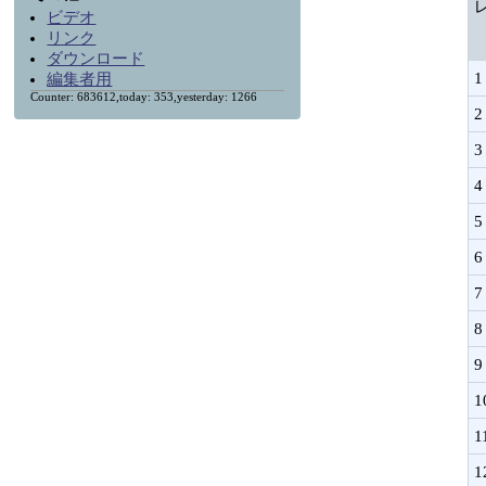
ビデオ
リンク
ダウンロード
1
編集者用
Counter: 683612,today: 353,yesterday: 1266
2
3
4
5
6
7
8
9
1
1
1