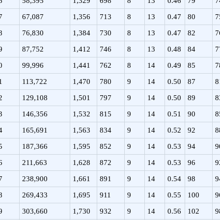
6
58,395
1,329
698
8
13
0.46
79
7
7
67,087
1,356
713
8
13
0.47
80
7
8
76,830
1,384
730
8
13
0.47
82
7
9
87,752
1,412
746
8
13
0.48
84
7
0
99,996
1,441
762
8
14
0.49
85
7
1
113,722
1,470
780
9
14
0.50
87
8
2
129,108
1,501
797
9
14
0.50
89
8
3
146,356
1,532
815
9
14
0.51
90
8
4
165,691
1,563
834
9
14
0.52
92
8
5
187,366
1,595
852
9
14
0.53
94
9
6
211,663
1,628
872
9
14
0.53
96
9
7
238,900
1,661
891
9
14
0.54
98
9
8
269,433
1,695
911
9
14
0.55
100
9
9
303,660
1,730
932
9
14
0.56
102
9