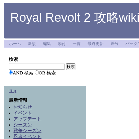
Royal Revolt 2 攻略wik
ホーム
新規
編集
添付
一覧
最終更新
差分
バック
検索
AND 検索
OR 検索
Top
最新情報
お知らせ
イベント
アップデート
シーズン
戦争シーズン
忍者イベント