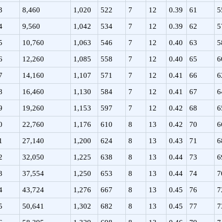
3
8,460
1,020
522
7
12
0.39
61
5
4
9,560
1,042
534
7
12
0.39
62
5
5
10,760
1,063
546
7
12
0.40
63
5
6
12,260
1,085
558
7
12
0.40
65
6
7
14,160
1,107
571
7
12
0.41
66
6
8
16,460
1,130
584
7
12
0.41
67
6
9
19,260
1,153
597
7
12
0.42
68
6
0
22,760
1,176
610
8
13
0.42
70
6
1
27,140
1,200
624
8
13
0.43
71
6
2
32,050
1,225
638
8
13
0.44
73
6
3
37,554
1,250
653
8
13
0.44
74
7
4
43,724
1,276
667
8
13
0.45
76
7
5
50,641
1,302
682
8
13
0.45
77
7