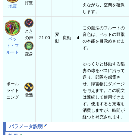
打撃
えながら、空間を確保
地震
します。
この魔法のフルートの
とき
変
音色は、ペットの野獣
の声
21.00
変動
4
ペッ
動
の本能を目覚めさせま
ト・フ
す。
ルート
変身
ゆっくりと移動する稲
妻の球をパスに沿って
送り、部隊を感電さ
ボール
せ、障害物にダメージ
ライト
を与えます。この呪文
電撃
ニング
は連続して使用できま
す。使用すると充電を
消費しますが、時間が
経つと補充されます。
パラメータ説明