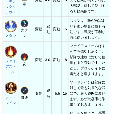
変動
4.0
変動
18
めて効果が高く、特に
トキシ
毒
大部隊に対して使用す
ックク
ると効果的です。
ラウド
スタンは、敵が自軍よ
変
りも強い場合に最も有
変動
変動
16
スタ
動
効です。戦況が不利な
スタン
ン
時に使いましょう。
ファイアストームはす
べてを燃やし尽くし、
部隊や建物に対して使
変動
3.0
変動
18
ファイ
用すると有効です。た
炎
アスト
だし、ブロッケイドに
ーム
当たると弱まります。
ソードレインは部隊に
対して最も効果的な武
即
変動
5.5
15
器で、最大範囲に及び
時
ソード
貫通
ます。必ず武器庫に準
レイン
備しておきましょう。
ヒールを使うと、部隊