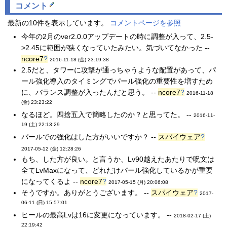
コメント
最新の10件を表示しています。
コメントページを参照
今年の2月のver2.0.0アップデートの時に調整が入って、2.5-
>2.45に範囲が狭くなっていたみたい。気づいてなかった --
ncore7
?
2016-11-18 (金) 23:19:38
2.5だと、タワーに攻撃が通っちゃうような配置があって、パ
ール強化導入のタイミングでパール強化の重要性を増すため
に、バランス調整が入ったんだと思う。 --
ncore7
?
2016-11-18
(金) 23:23:22
なるほど。四捨五入で簡略したのか？と思ってた。 --
2016-11-
19 (土) 22:13:29
パールでの強化はした方がいいですか？ --
スパイウェア
?
2017-05-12 (金) 12:28:26
もち、した方が良い。と言うか、Lv90越えたあたりで呪文は
全てLvMaxになって、どれだけパール強化しているかが重要
になってくるよ --
ncore7
?
2017-05-15 (月) 20:06:08
そうですか。ありがとうございます。 --
スパイウェア
?
2017-
06-11 (日) 15:57:01
ヒールの最高Lvは16に変更になっています。 --
2018-02-17 (土)
22:19:42