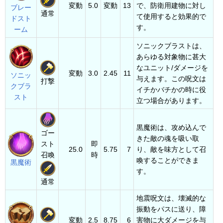
変動
5.0
変動
13
で、防衛用建物に対し
ブレー
通常
て使用すると効果的で
ドスト
す。
ーム
ソニックブラストは、
あらゆる対象物に甚大
なユニット/ダメージを
変動
3.0
2.45
11
ソニッ
与えます。この呪文は
打撃
クブラ
イチかバチかの時に役
スト
立つ場合があります。
黒魔術は、攻め込んで
ゴー
きた敵の魂を吸い取
スト
即
25.0
5.75
7
り、敵を味方として召
召喚
時
喚することができま
黒魔術
す。
通常
地震呪文は、壊滅的な
振動をパスに送り、障
変動
2.5
8.75
6
害物に大ダメージを与