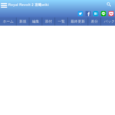
Royal Revolt 2 攻略wiki
ホーム
新規
編集
添付
一覧
最終更新
差分
バック