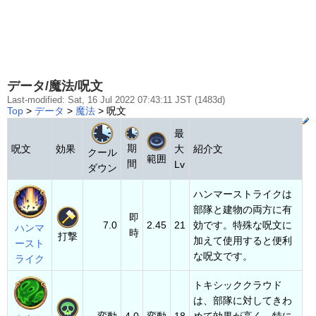
データ/魔法/呪文
Last-modified: Sat, 16 Jul 2022 07:43:11 JST (1483d)
Top
>
データ
>
魔法
> 呪文
最
期
呪文
効果
大
紹介文
クール
範囲
間
Lv
ダウン
ハンマーストライクは
部隊と建物の両方に有
即
7.0
2.45
21
効です。特殊な呪文に
ハンマ
時
打撃
加えて使用すると便利
ースト
な呪文です。
ライク
トキシッククラウド
は、部隊に対してきわ