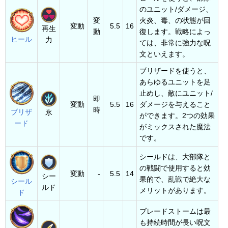
のユニット/ダメージ、
変
火炎、毒、の状態が回
変動
5.5
16
再生
動
復します。戦略によっ
ヒール
力
ては、非常に強力な呪
文といえます。
ブリザードを使うと、
あらゆるユニットを足
止めし、敵にユニット/
即
変動
5.5
16
ダメージを与えること
時
ブリザ
氷
ができます。2つの効果
ード
がミックスされた魔法
です。
シールドは、大部隊と
の戦闘で使用すると効
変動
-
5.5
14
シー
果的で、乱戦で絶大な
シール
ルド
メリットがあります。
ド
ブレードストームは最
も持続時間が長い呪文