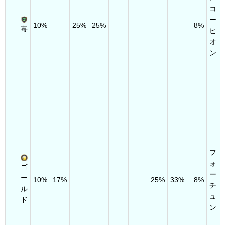
コ
ー
10%
25%
25%
8%
毒
ピ
オ
ン
フ
ォ
ゴ
ー
ー
10%
17%
25%
33%
8%
チ
ル
ュ
ド
ン