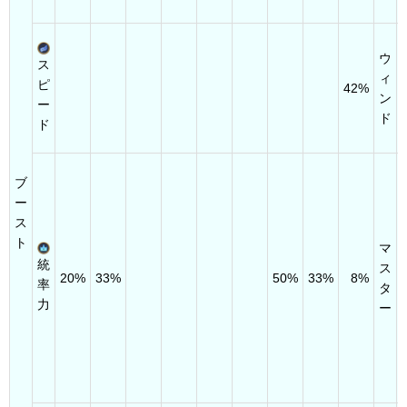
ウ
ス
ィ
ピ
42%
ン
ー
ド
ド
ブ
ー
ス
ト
マ
統
ス
20%
33%
50%
33%
8%
率
タ
力
ー