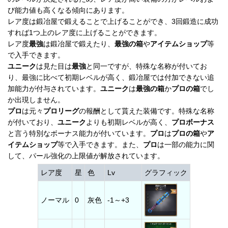
び能力値も高くなる傾向にあります。
レア度は鍛冶屋で鍛えることで上げることができ、3回鍛造に成功
すれば1つ上のレア度に上げることができます。
レア度
最強
は鍛冶屋で鍛えたり、
最強の箱
や
アイテムショップ
等
で入手できます。
ユニーク
は見た目は
最強
と同一ですが、特殊な名称が付いてお
り、最強に比べて初期レベルが高く、鍛冶屋では付加できない追
加能力が付与されています。
ユニーク
は
最強の箱
か
プロの箱
でし
か出現しません。
プロ
は元々
プロリーグ
の報酬として貰えた装備です。特殊な名称
が付いており、
ユニーク
よりも初期レベルが高く、
プロボーナス
と言う特別なボーナス能力が付いています。
プロ
は
プロの箱
や
ア
イテムショップ
等で入手できます。また、
プロ
は一部の能力に関
して、パール強化の上限値が解放されています。
レア度
星
色
Lv
グラフィック
ノーマル
0
灰色
-1～+3