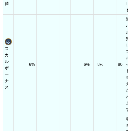
し
値
す
戦
バ
ル
獲
し
ス
ス
カ
ル
ル
6%
6%
8%
80
イ
ボ
ト
ー
ボ
ナ
ナ
ス
が
わ
ま
す
幸
の