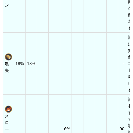
体
ン
が
復
ま
す
戦
に
要
食
18%
13%
-
コ
農
ト
夫
減
し
す
戦
中
す
ス
て
ロ
敵
6%
90
ー
速