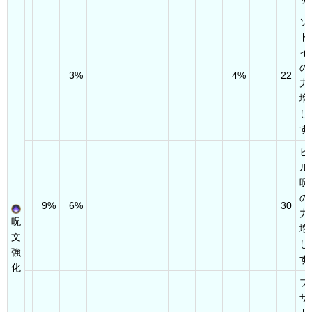
ソ
ド
イ
の
3%
4%
22
力
増
し
す
ヒ
ル
呪
の
9%
6%
30
力
呪
増
文
し
強
す
化
ブ
ザ