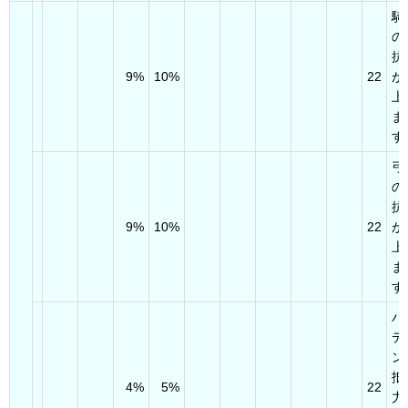
騎
の
抗
9%
10%
22
が
上
ま
す
弓
の
抗
9%
10%
22
が
上
ま
す
パ
デ
ン
抵
4%
5%
22
力