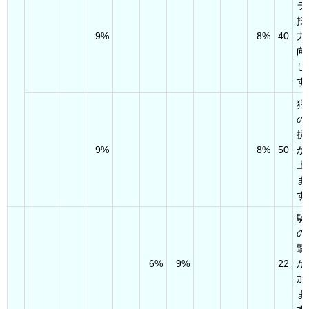
ラ
抵
9%
8%
40
力
向
し
す
狼
の
抗
9%
8%
50
が
上
ま
す
騎
の
撃
6%
9%
22
が
加
ま