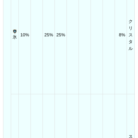
ク
リ
10%
25%
25%
8%
ス
氷
タ
ル
ス