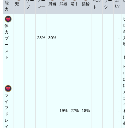
ケー
アー
ベル
ブー
能
兜
肩当
武器
篭手
指輪
Lv
プ
マー
ト
ツ
力
ヒ
ロ
体
の
力
28%
30%
-
力
ブ
増
ー
し
ス
す
ト
ヒ
ロ
は
に
メ
ラ
ジ
イ
与
フ
19%
27%
18%
-
る
ド
に
レ
身
イ