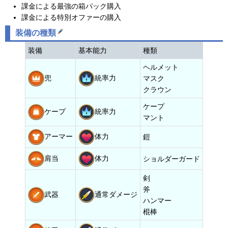
課金による最強の箱パック購入
課金による特別オファーの購入
装備の種類
装備
基本能力
種類
ヘルメット
兜
統率力
マスク
クラウン
ケープ
ケープ
統率力
マント
アーマー
体力
鎧
肩当
体力
ショルダーガード
剣
斧
武器
通常ダメージ
ハンマー
棍棒