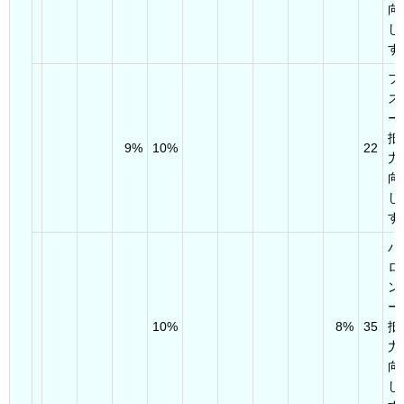
向
し
す
フ
ス
ー
抵
9%
10%
22
力
向
し
す
パ
ロ
ン
ー
10%
8%
35
抵
力
向
し