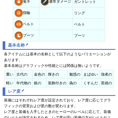
篭手
通常ダメージ
ガントレット
指輪
リング
ベルト
ベルト
ブーツ
ブーツ
基本名称
各アイテムには基本の名称として以下のようなバリエーションが
あります。
基本名称はグラフィックや性能とには関係は無いようです。
重い
古代の
金色の
輝きの
魅惑の
まばゆい
強者の
軽い
年代物の
銀の
装飾付きの
偽の
くすんだ
英雄の
レア度
装備にはそれぞれレア度が設定されており、レア度に応じてグラ
フィックの背景および星の数が変わります。
レア度と装備を入手したときのヒーローのレベルに応じて、装備
のレベルが決定されるため、レア度が高い装備の方がレベルおよ