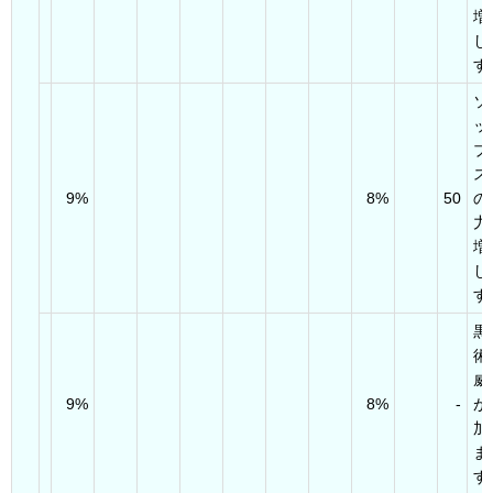
増
し
す
ソ
ッ
ブ
ス
9%
8%
50
の
力
増
し
す
黒
術
威
9%
8%
-
が
加
ま
す