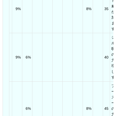
ド
威
9%
8%
35
が
加
ま
す
シ
ル
呪
の
9%
6%
40
力
増
し
す
ブ
ー
ス
ー
6%
8%
45
の
力