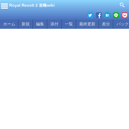
Royal Revolt 2 攻略wiki
ホーム
新規
編集
添付
一覧
最終更新
差分
バック