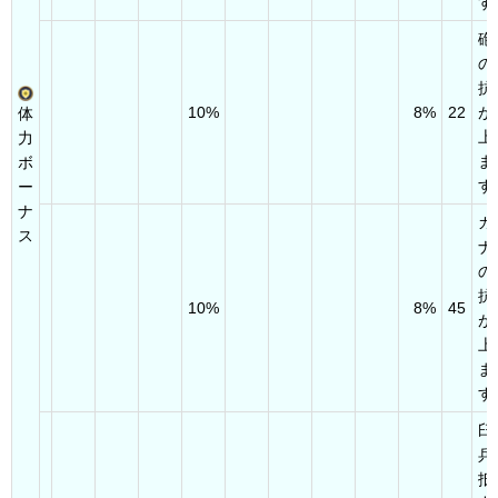
す
砲
の
抗
10%
8%
22
が
体
上
力
ま
ボ
す
ー
ナ
ガ
ス
ナ
の
抗
10%
8%
45
が
上
ま
す
臼
兵
抵