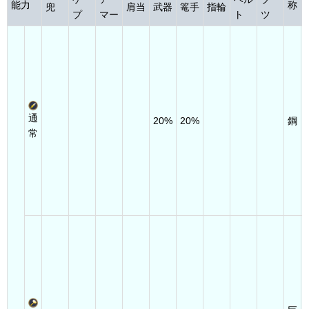
能力
称
兜
肩当
武器
篭手
指輪
プ
マー
ト
ツ
通
20%
20%
鋼
常