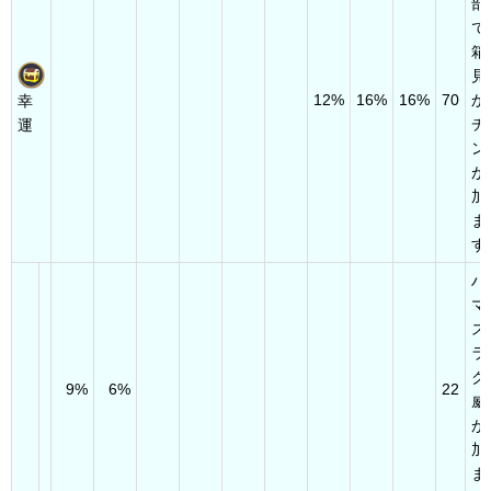
部
で
箱
見
12%
16%
16%
70
か
幸
チ
運
ン
が
加
ま
す
ハ
マ
ス
ラ
ク
9%
6%
22
威
が
加
ま