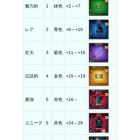
魅力的
1
緑色
+2～+7
レア
2
青色
+6～+10
壮大
3
紫色
+11～+15
伝説的
4
金色
+15～+19
最強
5
赤色
+16～
ユニーク
5
赤色
+24～29