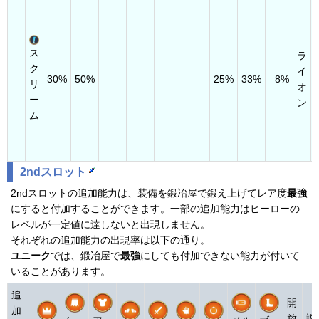
ス
ラ
ク
イ
30%
50%
25%
33%
8%
リ
オ
ー
ン
ム
2ndスロット
2ndスロットの追加能力は、装備を鍛冶屋で鍛え上げてレア度
最強
にすると付加することができます。一部の追加能力はヒーローの
レベルが一定値に達しないと出現しません。
それぞれの追加能力の出現率は以下の通り。
ユニーク
では、鍛冶屋で
最強
にしても付加できない能力が付いて
いることがあります。
追
開
加
放
説