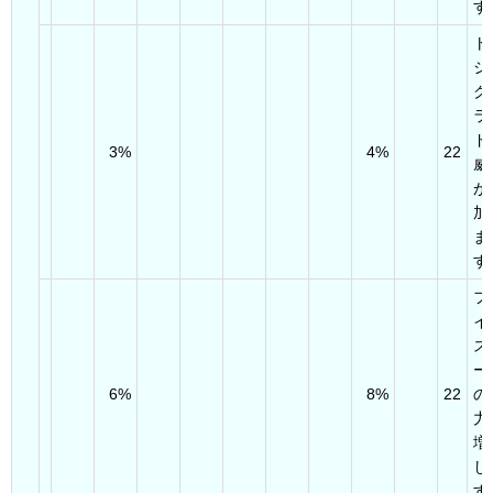
す
ト
シ
ク
ラ
ド
3%
4%
22
威
が
加
ま
す
フ
イ
ス
ー
6%
8%
22
の
力
増
し
す