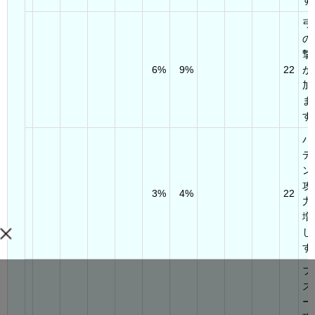
す
弓
の
撃
6%
9%
22
が
加
ま
す
パ
デ
ン
攻
3%
4%
22
力
増
し
す
フ
ス
ー