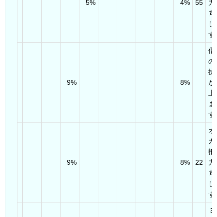
5%
4%
55
力
向
し
す
僧
の
抗
9%
8%
が
上
ま
す
オ
ガ
抵
9%
8%
22
力
向
し
す
ミ