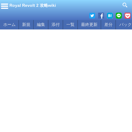
Royal Revolt 2 攻略wiki
ホーム
新規
編集
添付
一覧
最終更新
差分
バック