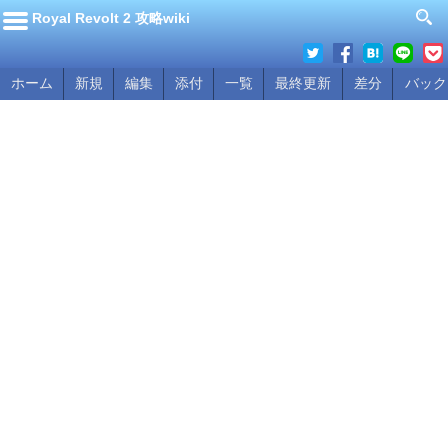
Royal Revolt 2 攻略wiki
ホーム
新規
編集
添付
一覧
最終更新
差分
バック