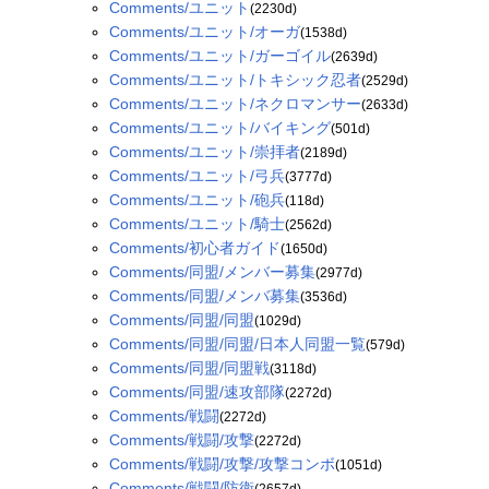
Comments/ユニット
(2230d)
Comments/ユニット/オーガ
(1538d)
Comments/ユニット/ガーゴイル
(2639d)
Comments/ユニット/トキシック忍者
(2529d)
Comments/ユニット/ネクロマンサー
(2633d)
Comments/ユニット/バイキング
(501d)
Comments/ユニット/崇拝者
(2189d)
Comments/ユニット/弓兵
(3777d)
Comments/ユニット/砲兵
(118d)
Comments/ユニット/騎士
(2562d)
Comments/初心者ガイド
(1650d)
Comments/同盟/メンバー募集
(2977d)
Comments/同盟/メンバ募集
(3536d)
Comments/同盟/同盟
(1029d)
Comments/同盟/同盟/日本人同盟一覧
(579d)
Comments/同盟/同盟戦
(3118d)
Comments/同盟/速攻部隊
(2272d)
Comments/戦闘
(2272d)
Comments/戦闘/攻撃
(2272d)
Comments/戦闘/攻撃/攻撃コンボ
(1051d)
Comments/戦闘/防衛
(2657d)