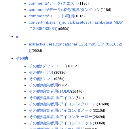
comments/データ/クエスト
(118d)
comments/データ/建物/施設/ダンジョン
(118d)
comments/ユニット/狼男
(101d)
convert(int,sys.fn_sqlvarbasetostr(HashBytes('MD5'
,'1203848326')))
(960d)
e
extractvalue(1,concat(char(126),md5(1347861632)
))
(960d)
その他
その他/ダウンロード
(1885d)
その他/ビデオ
(3633d)
その他/リンク
(926d)
その他/編集者用
(926d)
その他/編集者用/TODO
(1647d)
その他/編集者用/アイコン
(54d)
その他/編集者用/アイコン/スクロール
(3769d)
その他/編集者用/アイコン/ダメージ
(3210d)
その他/編集者用/アイコン/ヒーロー
(2649d)
その他/編集者用/アイコン/ユニット
(3336d)