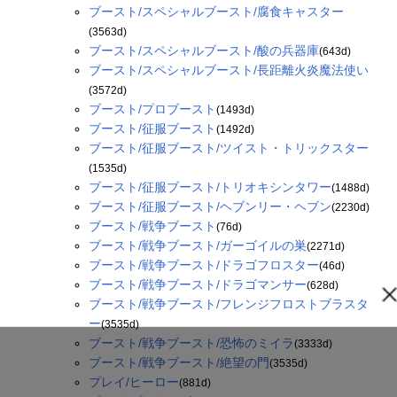
ブースト/スペシャルブースト/腐食キャスター
(3563d)
ブースト/スペシャルブースト/酸の兵器庫
(643d)
ブースト/スペシャルブースト/長距離火炎魔法使い
(3572d)
ブースト/プロブースト
(1493d)
ブースト/征服ブースト
(1492d)
ブースト/征服ブースト/ツイスト・トリックスター
(1535d)
ブースト/征服ブースト/トリオキシンタワー
(1488d)
ブースト/征服ブースト/ヘブンリー・ヘブン
(2230d)
ブースト/戦争ブースト
(76d)
ブースト/戦争ブースト/ガーゴイルの巣
(2271d)
ブースト/戦争ブースト/ドラゴフロスター
(46d)
ブースト/戦争ブースト/ドラゴマンサー
(628d)
ブースト/戦争ブースト/フレンジフロストブラスタ
ー
(3535d)
ブースト/戦争ブースト/恐怖のミイラ
(3333d)
ブースト/戦争ブースト/絶望の門
(3535d)
プレイ/ヒーロー
(881d)