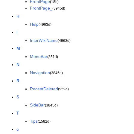
FrontPage
(18h)
FrontPage_
(3945d)
H
Help
(4963d)
I
InterWikiName
(4963d)
M
MenuBar
(851d)
N
Navigation
(3845d)
R
RecentDeleted
(959d)
S
SideBar
(3845d)
T
Tips
(1582d)
c