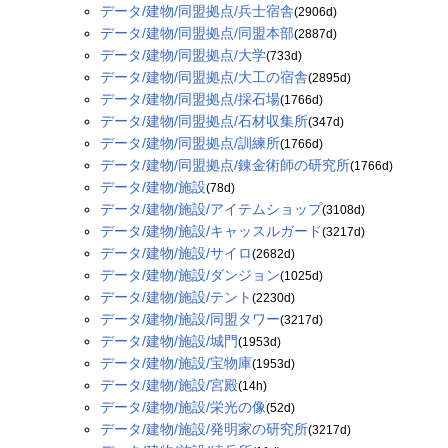
データ/建物/同盟拠点/兵士宿舎
(2906d)
データ/建物/同盟拠点/同盟本部
(2887d)
データ/建物/同盟拠点/大学
(733d)
データ/建物/同盟拠点/大工の宿舎
(2895d)
データ/建物/同盟拠点/採石場
(1766d)
データ/建物/同盟拠点/石材収集所
(347d)
データ/建物/同盟拠点/訓練所
(1766d)
データ/建物/同盟拠点/錬金術師の研究所
(1766d)
データ/建物/施設
(78d)
データ/建物/施設/アイテムショップ
(3108d)
データ/建物/施設/キャッスルガード
(3217d)
データ/建物/施設/サイロ
(2682d)
データ/建物/施設/ダンジョン
(1025d)
データ/建物/施設/テント
(2230d)
データ/建物/施設/同盟タワー
(3217d)
データ/建物/施設/城門
(1953d)
データ/建物/施設/宝物庫
(1953d)
データ/建物/施設/宮殿
(14h)
データ/建物/施設/栄光の像
(52d)
データ/建物/施設/発明家の研究所
(3217d)