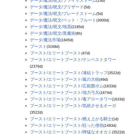
データ/魔法/呪文/ファイヤストーム
(15d)
データ/魔法/呪文/ブリザード
(5d)
データ/魔法/呪文/ブレードストーム
(5d)
データ/魔法/呪文/ペット・フルート
(3000d)
データ/魔法/呪文/地震
(2185d)
データ/魔法/呪文/黒魔術
(6h)
データ/魔法市場
(1645d)
ブースト
(3168d)
ブースト/エリートブースト
(47d)
ブースト/エリートブースト/テンペストタワー
(2376d)
ブースト/エリートブースト/凍結トラップ
(3522d)
ブースト/エリートブースト/嵐の大砲
(49d)
ブースト/エリートブースト/広範囲ボム
(1633d)
ブースト/エリートブースト/強力弓兵
(1674d)
ブースト/エリートブースト/毒アロータワー
(1633d)
ブースト/エリートブースト/気絶させるオーガ
(3522d)
ブースト/エリートブースト/燃え上がる騎士
(1d)
ブースト/エリートブースト/狂った僧侶
(1493d)
ブースト/エリートブースト/獰猛なオオカミ
(3522d)