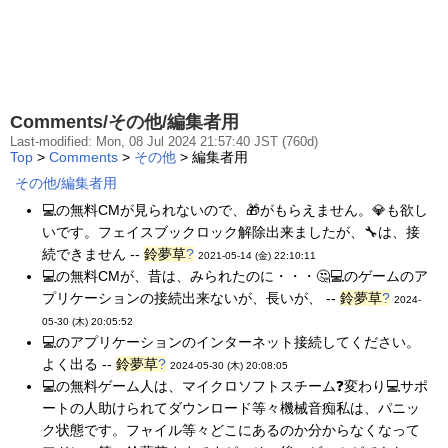
Comments/その他/編集者用
Last-modified: Mon, 08 Jul 2024 21:57:40 JST (760d)
Top
>
Comments
>
その他
> 編集者用
その他/編集者用
💻の無料CMが見られないので、🎁がもらえません。💎も欲し
いです。フェイスブックロック解除出来ましたが、🔧は、接
続できません --
鈴夢草
?
2021-05-14 (金) 22:10:11
💻の無料CMが、昔は、みられたのに・・・🤔💻のゲームのア
プリケーションの接続出来ないが、長いが、 --
鈴夢草
?
2024-
05-30 (木) 20:05:52
💻のアプリケーションのインターネット接続してください。
よく出る --
鈴夢草
?
2024-05-30 (木) 20:08:05
💻の無料ゲーム人は、マイクロソフトスチーム❓変わり💻サポ
ートの人助けられてダウンロード等々機械音痴私は、パニッ
ク状態です。フャイル等々どこにあるのか分からなくなって