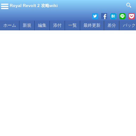
Royal Revolt 2 攻略wiki
ホーム
新規
編集
添付
一覧
最終更新
差分
バック