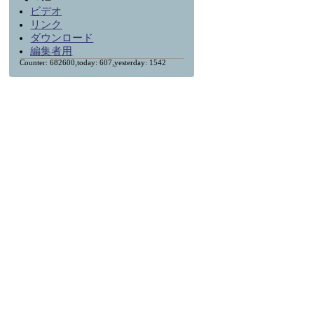
ビデオ
リンク
ダウンロード
編集者用
Counter: 682600,today: 607,yesterday: 1542