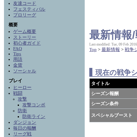
友達コード
フェスティバル
プロリーグ
概要
最新情報/
ゲーム概要
ストーリー
初心者ガイド
Last-modified: Tue, 09 Feb 201
FAQ
Top
>
最新情報
>
戦争
Tips
用語
金貨
ソーシャル
現在の戦争
プレイ
タイトル
ヒーロー
戦闘
シーズン報酬
攻撃
シーズン条件
攻撃コンボ
防衛
スペシャルブースト
防衛ライン
ダンジョン
毎日の報酬
リーグ戦