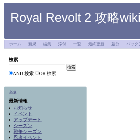
Royal Revolt 2 攻略wik
ホーム
新規
編集
添付
一覧
最終更新
差分
バック
検索
AND 検索
OR 検索
Top
最新情報
お知らせ
イベント
アップデート
シーズン
戦争シーズン
忍者イベント