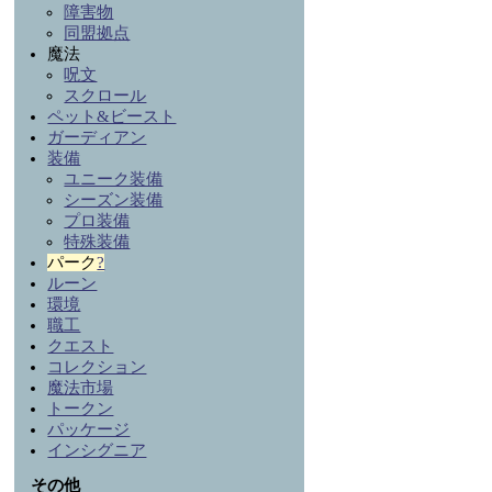
障害物
同盟拠点
魔法
呪文
スクロール
ペット&ビースト
ガーディアン
装備
ユニーク装備
シーズン装備
プロ装備
特殊装備
パーク
?
ルーン
環境
職工
クエスト
コレクション
魔法市場
トークン
パッケージ
インシグニア
その他