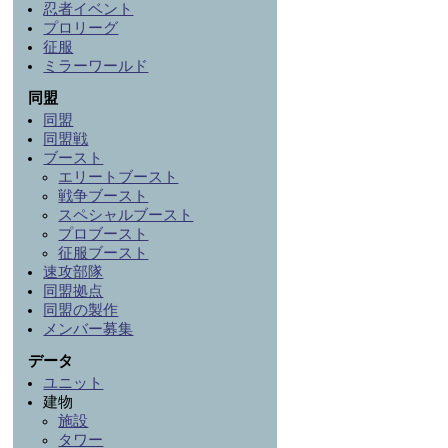
忍者イベント
プロリーグ
征服
ミラーワールド
同盟
同盟
同盟戦
ブースト
エリートブースト
戦争ブースト
スペシャルブースト
プロブースト
征服ブースト
速攻部隊
同盟拠点
同盟の製作
メンバー募集
データ
ユニット
建物
施設
タワー