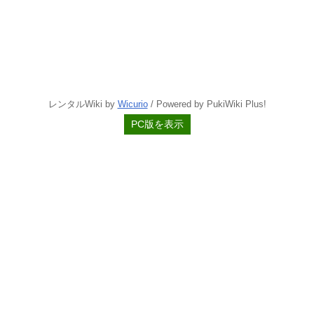
レンタルWiki by
Wicurio
/ Powered by PukiWiki Plus!
PC版を表示