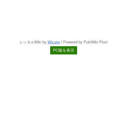
レンタルWiki by
Wicurio
/ Powered by PukiWiki Plus!
PC版を表示