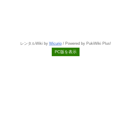
レンタルWiki by
Wicurio
/ Powered by PukiWiki Plus!
PC版を表示