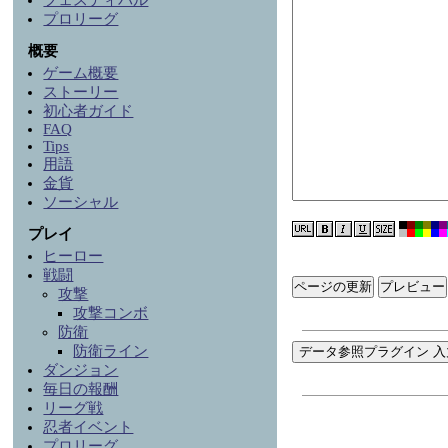
フェスティバル
プロリーグ
概要
ゲーム概要
ストーリー
初心者ガイド
FAQ
Tips
用語
金貨
ソーシャル
プレイ
ヒーロー
戦闘
ページの更新
攻撃
攻撃コンボ
防衛
防衛ライン
データ参照プラグイン 入
ダンジョン
毎日の報酬
リーグ戦
忍者イベント
プロリーグ