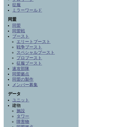
征服
ミラーワールド
同盟
同盟
同盟戦
ブースト
エリートブースト
戦争ブースト
スペシャルブースト
プロブースト
征服ブースト
速攻部隊
同盟拠点
同盟の製作
メンバー募集
データ
ユニット
建物
施設
タワー
障害物