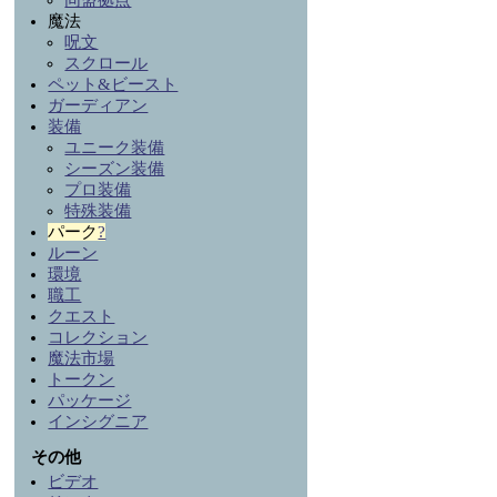
同盟拠点
魔法
呪文
スクロール
ペット&ビースト
ガーディアン
装備
ユニーク装備
シーズン装備
プロ装備
特殊装備
パーク
?
ルーン
環境
職工
クエスト
コレクション
魔法市場
トークン
パッケージ
インシグニア
その他
ビデオ