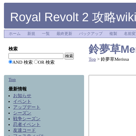
Royal Revolt 2 攻略wik
ホーム
新規
一覧
最終更新
バックアップ
複製
名前変
鈴夢草Mer
検索
Top
> 鈴夢草Merissa
AND 検索
OR 検索
Top
最新情報
お知らせ
イベント
アップデート
シーズン
戦争シーズン
忍者イベント
友達コード